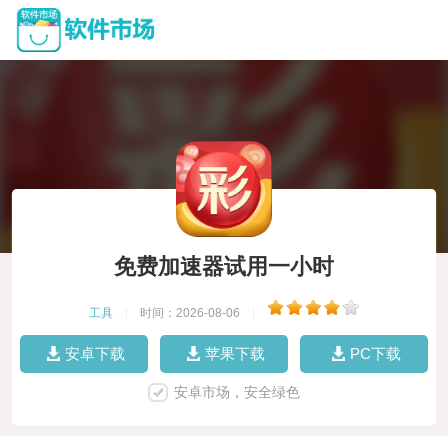
免费加速器试用一小时
工具
|
时间：2026-08-06
|
安卓下载
苹果下载
PC下载
安卓市场，安全绿色