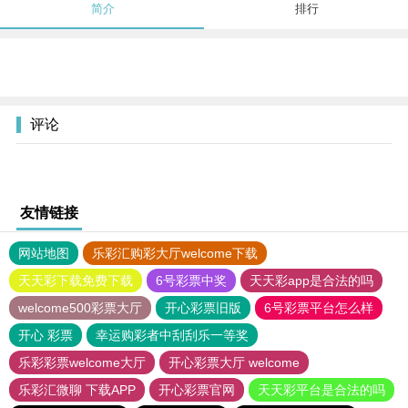
简介
排行
评论
友情链接
网站地图
乐彩汇购彩大厅welcome下载
天天彩下载免费下载
6号彩票中奖
天天彩app是合法的吗
welcome500彩票大厅
开心彩票旧版
6号彩票平台怎么样
开心 彩票
幸运购彩者中刮刮乐一等奖
乐彩彩票welcome大厅
开心彩票大厅 welcome
乐彩汇微聊 下载APP
开心彩票官网
天天彩平台是合法的吗