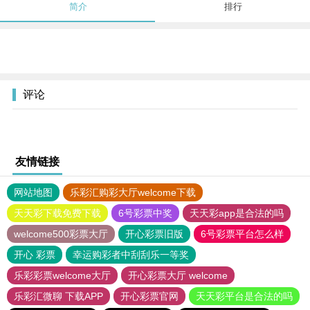
简介
排行
评论
友情链接
网站地图
乐彩汇购彩大厅welcome下载
天天彩下载免费下载
6号彩票中奖
天天彩app是合法的吗
welcome500彩票大厅
开心彩票旧版
6号彩票平台怎么样
开心 彩票
幸运购彩者中刮刮乐一等奖
乐彩彩票welcome大厅
开心彩票大厅 welcome
乐彩汇微聊 下载APP
开心彩票官网
天天彩平台是合法的吗