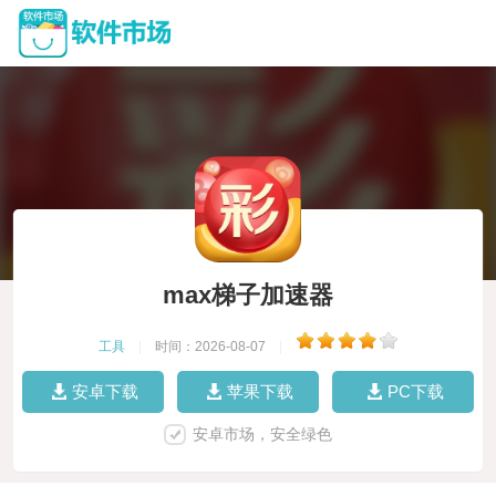
max梯子加速器
工具
|
时间：2026-08-07
|
安卓下载
苹果下载
PC下载
安卓市场，安全绿色