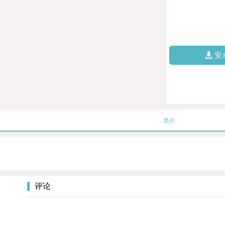
安
简介
评论