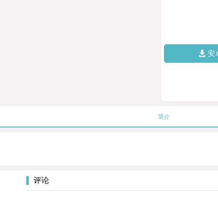
安
简介
评论