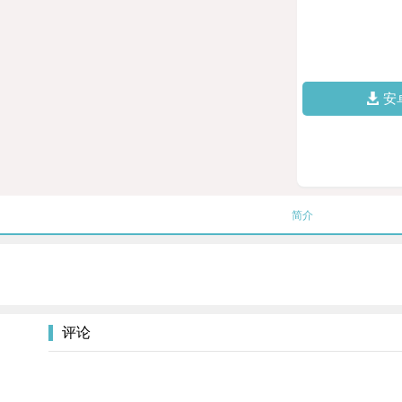
安
简介
评论